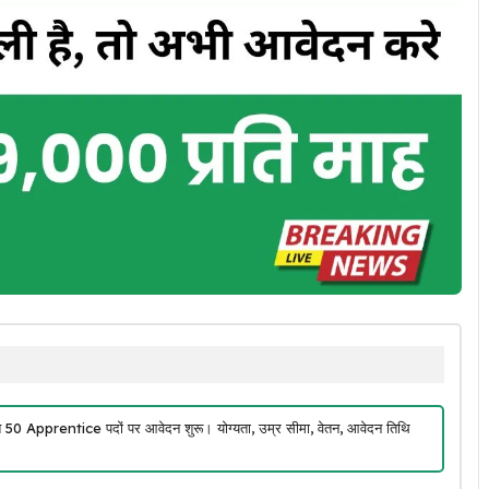
rentice पदों पर आवेदन शुरू। योग्यता, उम्र सीमा, वेतन, आवेदन तिथि