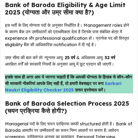
Bank of Baroda Eligibility & Age Limit
2025 (योग्यता और उम्र सीमा क्या है?)
इस भर्ती के लिए योग्यता पदों के अनुसार निर्धारित है। Management roles होने
के कारण बैंक उन उम्मीदवारों को प्राथमिकता देता है जिनके पास संबंधित क्षेत्र में
experience और professional qualification हो। प्रत्येक पद की विस्तृत
eligibility बैंक की आधिकारिक notification में दी गई है।
उम्र सीमा की बात करें तो: न्यूनतम आयु:
25 वर्ष
& अधिकतम आयु:
52 वर्ष
आरक्षित वर्गों को सरकारी नियमों के अनुसार आयु में छूट प्रदान की जाएगी।
इसके साथ ही अगर आप ये जानना चाहती हैं कि आपकी योग्यता के हिसाब से कौन-कौन
सी सरकारी नौकरियां आपके लिए सही हैं, तो हमारी वेबसाइट पर बना
Sarkari
Naukri Eligibility Checker 2025
ज़रूर इस्तेमाल करें।
Bank of Baroda Selection Process 2025
(चयन प्रक्रिया कैसे होगी?)
Managerial पदों के लिए चयन प्रक्रिया काफी structured होती है। Bank of
Baroda आमतौर पर उम्मीदवारों का चयन निम्न आधारों पर करता है: आवेदन
screening, प्रोफेशनल अनुभव का मूल्यांकन, Personal Interview,