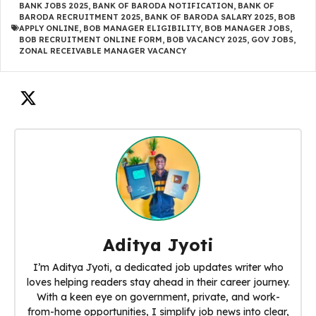
BANK JOBS 2025
,
BANK OF BARODA NOTIFICATION
,
BANK OF
BARODA RECRUITMENT 2025
,
BANK OF BARODA SALARY 2025
,
BOB
APPLY ONLINE
,
BOB MANAGER ELIGIBILITY
,
BOB MANAGER JOBS
,
BOB RECRUITMENT ONLINE FORM
,
BOB VACANCY 2025
,
GOV JOBS
,
ZONAL RECEIVABLE MANAGER VACANCY
Aditya Jyoti
I’m Aditya Jyoti, a dedicated job updates writer who
loves helping readers stay ahead in their career journey.
With a keen eye on government, private, and work-
from-home opportunities, I simplify job news into clear,